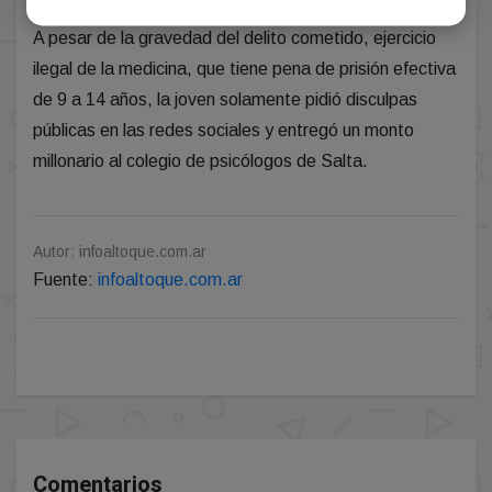
A pesar de la gravedad del delito cometido, ejercicio
ilegal de la medicina, que tiene pena de prisión efectiva
de 9 a 14 años, la joven solamente pidió disculpas
públicas en las redes sociales y entregó un monto
millonario al colegio de psicólogos de Salta.
Autor: infoaltoque.com.ar
Fuente:
infoaltoque.com.ar
Comentarios